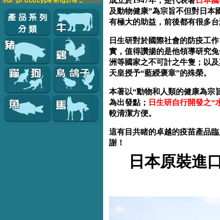
成立於
1947
年，是代表著
日本國
及動物健康”為宗旨不但對日本
有極大的助益，前後都有很多台
日生研
對於國際社會的防疫工作
實，值得讚揚的是他領導研究兔
洲等國家之不可計之牛隻；以
及
天皇授予“藍綬褒章”的殊榮。
本著以“動物和人類的健康為宗
為出發點；
日生研自行開發之“
較清潔方便。
這有目共睹的卓越的疫苗產品臨
謝！
日本原裝進