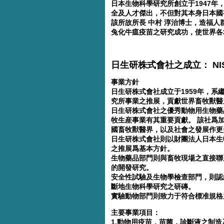
日本生物科學研究所創立于1947
全及人才傑出，不但對其本身日本國
該所故所長 中村 淳治博士，造福
兔化牛瘟疫苗之研究成功，使世界各
日生研株式會社之成立： NISS
事業方針
日生研株式會社成立于1959年，
究所事業之推展，貢獻世界畜牧獸醫
日生研株式會社之優秀動物用生物藥品
牧生産事業有其重要貢獻。 該社爲加
國畜牧獸醫界，以及社會之發展作更
日生研株式會社則以財團法人日本生
之推展爲基本方針。
生物藥品部門則與畜牧現場之直接聯
的開發研究。
安全性試驗及生物學檢查部門，則認
斷地生物科學研究之研磚。
實驗動物部門則致力于符合標准規格
主要事業項目：
1.動物用疫苗，苗菌，診斷液之制造